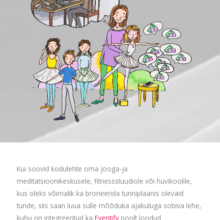
Kui soovid kodulehte oma jooga-ja
meditatsioonikeskusele, fitnessstuudiole või huvikoolile,
kus oleks võimalik ka broneerida tunniplaanis olevaid
tunde, siis saan luua sulle mõõduka ajakuluga sobiva lehe,
kuhu on integreeritud ka
Eventify
poolt loodud