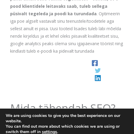
pood klientidele leitavaks saab, tuleb sellega
püsivalt tegeleda ja poodi ka turundada
. Optimeerin
iga poe algselt vastavalt sinu teenustele/toodetele aga
sellest ainult ei piisa. Uusi tooteid lisades tuleb läbi mõelda
nende kirjeldus ja et lehel oleks piisavalt kvaliteetset sisu,
google analytics peaks olema sinu igapäevane tööriist ning
kindlasti tuleb e-poodi ka pidevalt turundada
Mida tähendab SEO?
We are using cookies to give you the best experience on our
kodulehe optimeerimine
,
seo
/
10. sept 2018
/
1 minute of
website.
reading
You can find out more about which cookies we are using or
switch them off in
settings
.
SEO ehk inglise keeles Search Engine Optimization