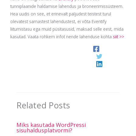
tunniplaanide haldamise lahendus ja broneerimissüsteem.
Hea uudis on see, et erinevalt paljudest teistest turul
olevatest sarnastest lahendustest, ei võta Eventify
liitumistasu ega muid püsitasusid, maksad selle eest, mida
kasutad. Vaata rohkem infot nende lahenduse kohta
siit >>
Related Posts
Miks kasutada WordPressi
sisuhaldusplatvormi?