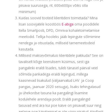
piisava suurusega, nt. 600x600px võiks olla
miinimum)
Kuidas soovid tooteid klientideni toimetada? Mina
lisan soovijatele koostöös
E-abiga
oma poodidele
Itella Smartposti, DPD, Omniva kohaletoimetamise
meetodid. Tellija hooleks jääb lepingute sõlmimine
nendega ja otsustada, milliseid tarnemeetodeid
kasutada.
Milliseid maksevõimalusi klientidele pakkuda? See on
tavaliselt kõige keerulisem küsimus, sest iga
pangalinki eraldi lisades, tuleb tänasel päeval veel
sõlmida pankadega eraldi lepingud, millega
kaasnevad lisakulud (väljaarvatud LHV ja Coop
pangas, jaanuar 2020 seisuga), lisaks tehingutasud
ja ühekordse tasuna ka pangalingi lisamine
kodulehele arendaja poolt. Eraldi pangalingid
tasuvad end ära kui poe käive on piisavalt suur ning
eelarve poe käivitamisel ei ole väga piiratud. Kindlasti