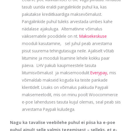
tasub uurida eraldi pangalinkide puhul ka, kas
pakutakse krediitkaardiga maksevõimalust.
Pangalinkide puhul tuleks arvestada umbes kahe
nädalase ajakuluga. Alternatiivne võimalus
väiksematele poodidele on nt.
Maksekeskuse
mooduli kasutamine, sel juhul peab arvestama
pisut suurema tehingutasuga neile. Ajaliselt võtab
liitumine ja mooduli lisamine lehele kokku paar
päeva. LHV pakub kaupmeestele tasuta
liitumisvõimalust ja maksemoodulit
Everypay,
mis
võimaldab makseid koguda ka teiste pankade
klientidelt. Lisaks on võimalus pakkuda Paypali
maksemeetodit, mis on minu poolt Woocommerce
e-poe lahenduses tasuta kujul olemas, seal peab siis
arvestama Paypali kuludega.
Nagu ka tavalise veebilehe puhul ei piisa ka e-poe
puhul ainult selle valmis tegemisest – selleks, et e-