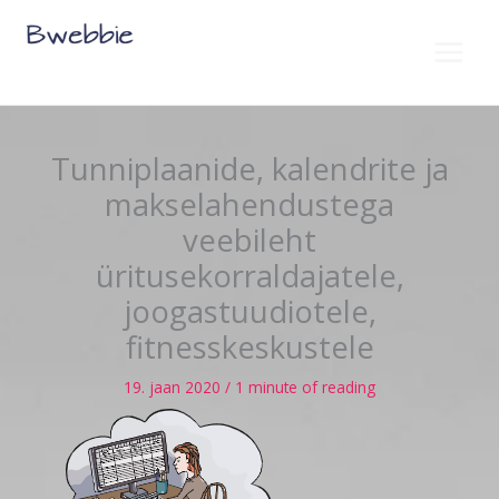
Skip
to
content
Tunniplaanide, kalendrite ja
makselahendustega
veebileht
üritusekorraldajatele,
joogastuudiotele,
fitnesskeskustele
19. jaan 2020
/
1 minute of reading